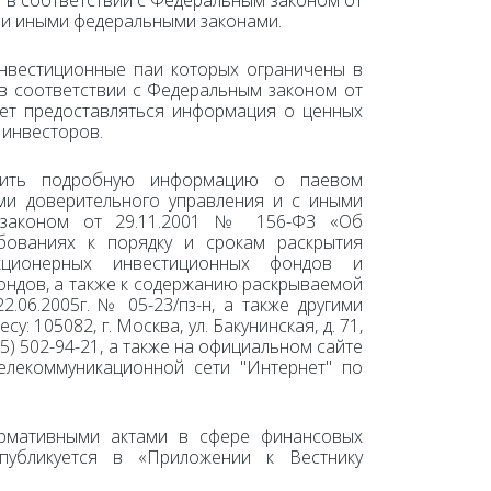
 и иными федеральными законами.
нвестиционные паи которых ограничены в
 в соответствии с Федеральным законом от
жет предоставляться информация о ценных
 инвесторов.
учить подробную информацию о паевом
ми доверительного управления и с иными
 законом от 29.11.2001 № 156-ФЗ «Об
ованиях к порядку и срокам раскрытия
кционерных инвестиционных фондов и
ндов, а также к содержанию раскрываемой
06.2005г. № 05-23/пз-н, а также другими
 105082, г. Москва, ул. Бакунинская, д. 71,
(495) 502-94-21, а также на официальном сайте
лекоммуникационной сети "Интернет" по
рмативными актами в сфере финансовых
публикуется в «Приложении к Вестнику