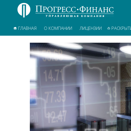
Главная
ГЛАВНАЯ
О КОМПАНИИ
ЛИЦЕНЗИИ
РАСКРЫТ
О
компании
Лицензии
Раскрытие
информации
Паевые
инвестиционные
фонды
Недвижимость
в
управлении
Новости