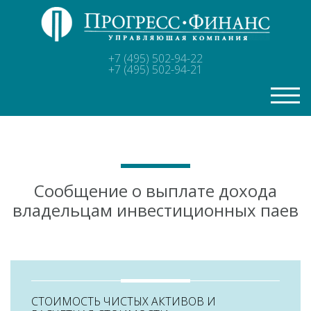
Главная
+7 (495) 502-94-22
+7 (495) 502-94-21
О
компании
Лицензии
Раскрытие
информации
Сообщение о выплате дохода
Паевые
инвестиционные
владельцам инвестиционных паев
фонды
Недвижимость
в
управлении
Новости
СТОИМОСТЬ ЧИСТЫХ АКТИВОВ И